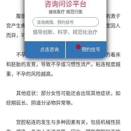
咨询问诊平台
诚信医疗 规范行医
腹部疼痛：粘连可能导致经血排出不畅，刺激子
宫产生疼痛，尤其是周期性经期疼痛。疼痛程度因人
倡导创新、科学、规范化治疗
而异，可能随经期结束而缓解。
点击咨询
预约挂号
不孕或反复流产：宫腔粘连会影响受精卵的着床
和胚胎的发育，导致不孕或习惯性流产。粘连程度越
重，不孕的风险越高。
其他症状：部分女性可能还会出现其他症状，如
经期延长、阴道分泌物异常等。
宫腔粘连的发生与多种因素有关，包括机械性损